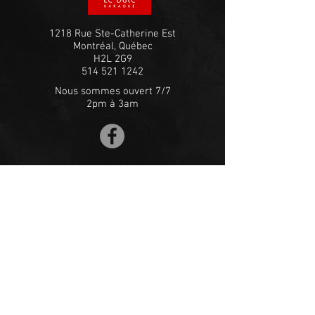
1218 Rue Ste-Catherine Est
Montréal, Québec
H2L 2G9
514 521 1242
Nous sommes ouvert 7/7
2pm à 3am