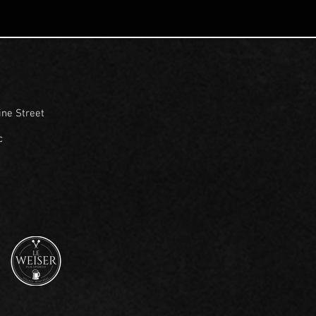
ine Street
c