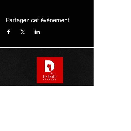
Partagez cet événement
1218 Ste-Catherine Street East
Montreal, Quebec
H2L 2G9
514 521 1242
We are open 7/7
2pm to 3am