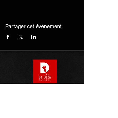
Partager cet événement
1218 Rue Ste-Catherine Est
Montréal, Québec
H2L 2G9
514 521 1242
Nous sommes ouvert 7/7
2pm à 3am