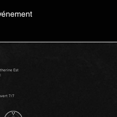
événement
therine Est
c
vert 7/7